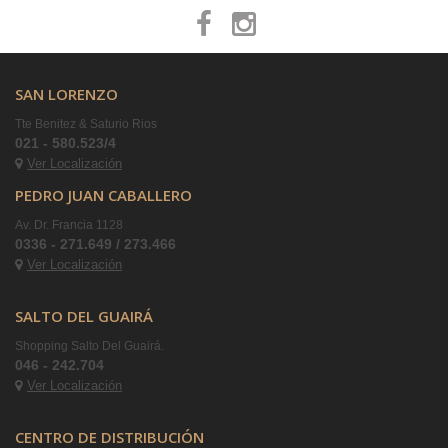
SAN LORENZO
Tte Benitez & Saturio Rios
021 - 580.523/4
Ver Localización
PEDRO JUAN CABALLERO
Av. Dr. Francia 1128
0336 - 271.649 / 273.466
Ver Localización
SALTO DEL GUAIRÁ
Shopping Salto Del Guairá.
046 - 242.704
Ver Localización
CENTRO DE DISTRIBUCIÓN