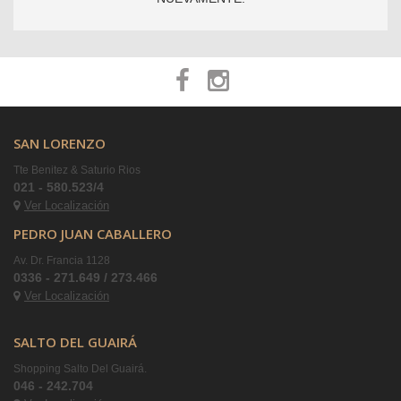
SAN LORENZO
Tte Benitez & Saturio Rios
021 - 580.523/4
Ver Localización
PEDRO JUAN CABALLERO
Av. Dr. Francia 1128
0336 - 271.649 / 273.466
Ver Localización
SALTO DEL GUAIRÁ
Shopping Salto Del Guairá.
046 - 242.704