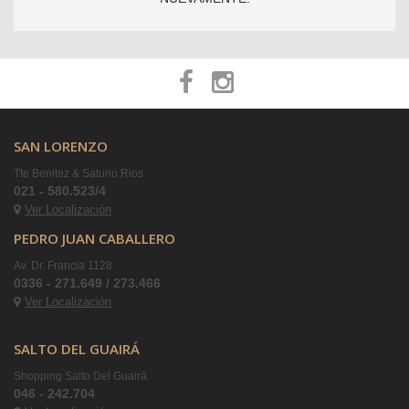
SAN LORENZO
Tte Benitez & Saturio Rios
021 - 580.523/4
Ver Localización
PEDRO JUAN CABALLERO
Av. Dr. Francia 1128
0336 - 271.649 / 273.466
Ver Localización
SALTO DEL GUAIRÁ
Shopping Salto Del Guairá.
046 - 242.704