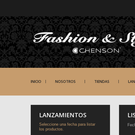
INICIO
NOSOTROS
TIENDAS
LA
LANZAMIENTOS
LI
Seleccione una fecha para listar
Fec
los productos.