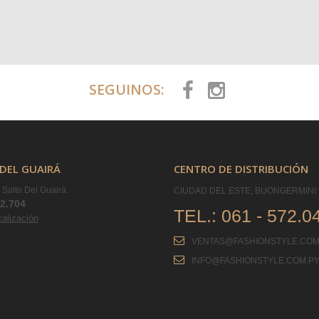
SEGUINOS:
DEL GUAIRÁ
CENTRO DE DISTRIBUCIÓN
Salto Del Guairá.
CIUDAD DEL ESTE, BUONGERMINI 
42.704
TEL.:
061 - 572.0
calización
VENTAS@FASHIONSTYLE.COM
INFO@FASHIONSTYLE.COM.P