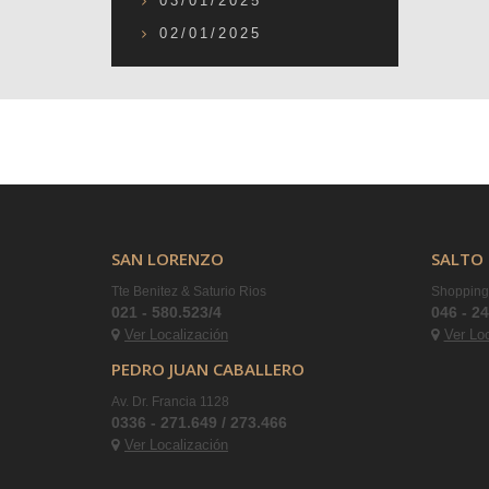
03/01/2025
02/01/2025
SAN LORENZO
SALTO 
Tte Benitez & Saturio Rios
Shopping 
021 - 580.523/4
046 - 2
Ver Localización
Ver Lo
PEDRO JUAN CABALLERO
Av. Dr. Francia 1128
0336 - 271.649 / 273.466
Ver Localización