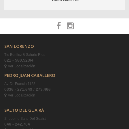
SAN LORENZO
Tte Benitez & Saturio Rios
021 - 580.523/4
Ver Localización
PEDRO JUAN CABALLERO
Av. Dr. Francia 1128
0336 - 271.649 / 273.466
Ver Localización
SALTO DEL GUAIRÁ
Shopping Salto Del Guairá.
046 - 242.704