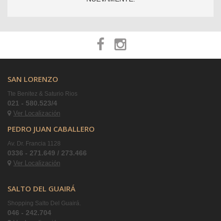
SAN LORENZO
Tte Benitez & Saturio Rios
021 - 580.523/4
Ver Localización
PEDRO JUAN CABALLERO
Av. Dr. Francia 1128
0336 - 271.649 / 273.466
Ver Localización
SALTO DEL GUAIRÁ
Shopping Salto Del Guairá.
046 - 242.704