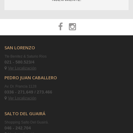
SAN LORENZO
Tte Benitez & Saturio Rios
021 - 580.523/4
Ver Localización
PEDRO JUAN CABALLERO
Av. Dr. Francia 1128
0336 - 271.649 / 273.466
Ver Localización
SALTO DEL GUAIRÁ
Shopping Salto Del Guairá.
046 - 242.704