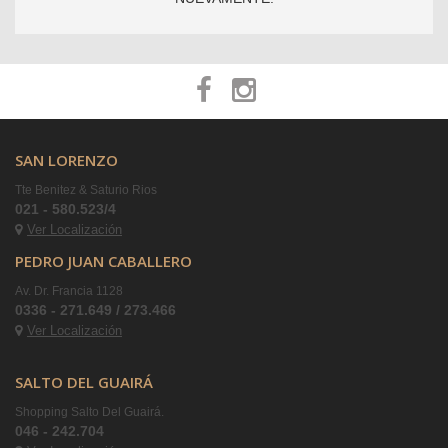
SAN LORENZO
Tte Benitez & Saturio Rios
021 - 580.523/4
Ver Localización
PEDRO JUAN CABALLERO
Av. Dr. Francia 1128
0336 - 271.649 / 273.466
Ver Localización
SALTO DEL GUAIRÁ
Shopping Salto Del Guairá.
046 - 242.704