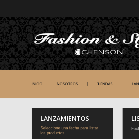
INICIO
NOSOTROS
TIENDAS
LA
LANZAMIENTOS
LI
Seleccione una fecha para listar
Fec
los productos.