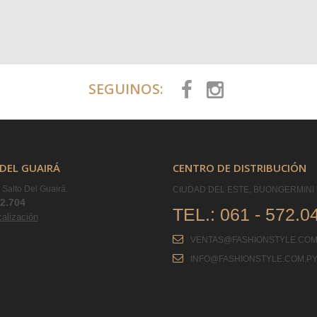
SEGUINOS:
DEL GUAIRÁ
CENTRO DE DISTRIBUCIÓN
Salto Del Guairá.
CIUDAD DEL ESTE, BUONGERMINI 
42.704
TEL.:
061 - 572.0
calización
VENTAS@FASHIONSTYLE.COM
INFO@FASHIONSTYLE.COM.P