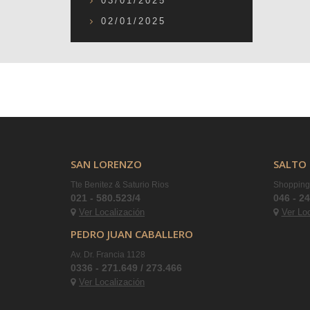
03/01/2025
02/01/2025
SAN LORENZO
SALTO 
Tte Benitez & Saturio Rios
Shopping 
021 - 580.523/4
046 - 2
Ver Localización
Ver Lo
PEDRO JUAN CABALLERO
Av. Dr. Francia 1128
0336 - 271.649 / 273.466
Ver Localización