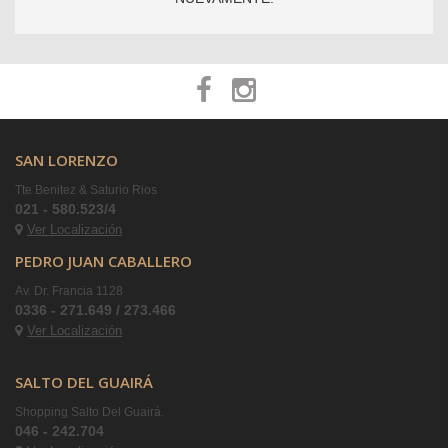
SAN LORENZO
Tte Benitez & Saturio Rios
021 - 580.523/4
Ver Localización
PEDRO JUAN CABALLERO
Av. Dr. Francia 1128
0336 - 271.649 / 273.466
Ver Localización
SALTO DEL GUAIRÁ
Shopping Salto Del Guairá.
046 - 242.704