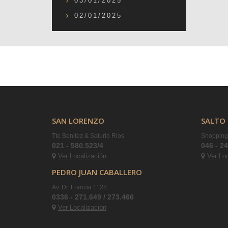
03/01/2025
02/01/2025
SAN LORENZO
SALTO 
Tte Benitez & Saturio Rios
Shopping 
021 - 580.523/4
046 - 2
Ver Localización
Ver Lo
PEDRO JUAN CABALLERO
Av. Dr. Francia 1128
0336 - 271.649 / 273.466
Ver Localización