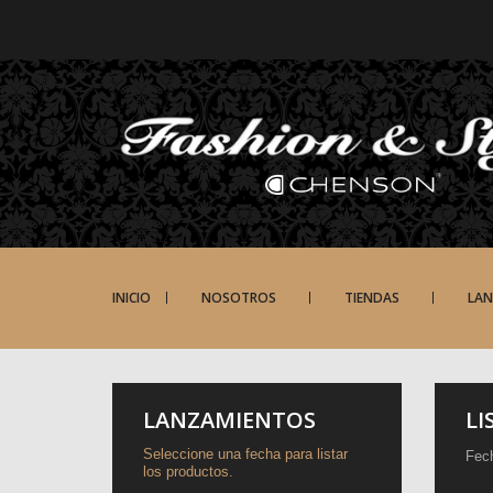
INICIO
NOSOTROS
TIENDAS
LA
LANZAMIENTOS
LI
Seleccione una fecha para listar
Fec
los productos.