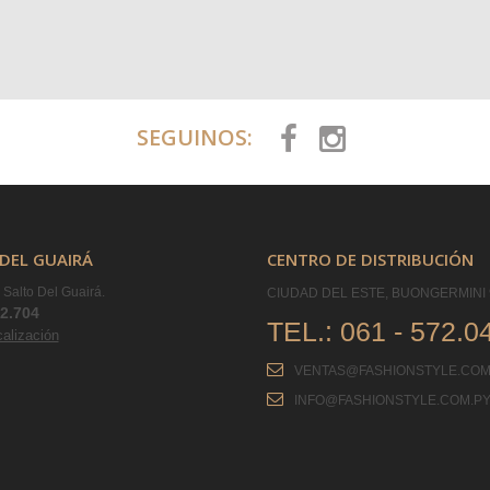
SEGUINOS:
DEL GUAIRÁ
CENTRO DE DISTRIBUCIÓN
Salto Del Guairá.
CIUDAD DEL ESTE, BUONGERMINI 
42.704
TEL.:
061 - 572.0
calización
VENTAS@FASHIONSTYLE.COM
INFO@FASHIONSTYLE.COM.P